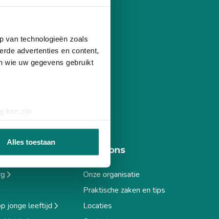
p van technologieën zoals
erde advertenties en content,
en wie uw gegevens gebruikt
g kan zijn
erprinting)
t
detailgedeelte
in. U kunt uw
Alles toestaan
pertises
Over ons
 media te bieden en om ons
rg
Onze organisatie
ze partners voor social
Praktische zaken en tips
nformatie die u aan ze heeft
 jonge leeftijd
Locaties