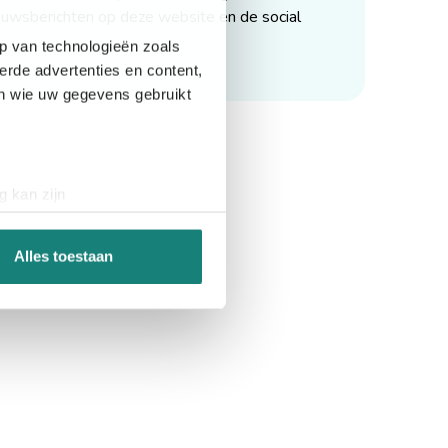
euwsberichten op deze website en de social
p van technologieën zoals
erde advertenties en content,
en wie uw gegevens gebruikt
g kan zijn
erprinting)
t
detailgedeelte
in. U kunt uw
Alles toestaan
 media te bieden en om ons
ze partners voor social
nformatie die u aan ze heeft