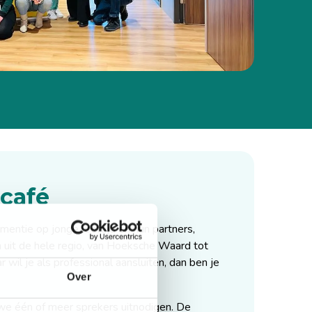
café
ntie op jonge leeftijd en hun partners,
 uit de hele regio, van Hoeksche Waard tot
wil je als professional aansluiten, dan ben je
Over
 we één of meer sprekers uitnodigen. De