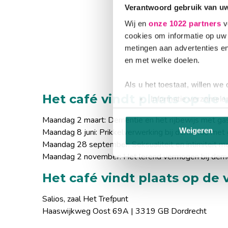
Verantwoord gebruik van u
Wij en
onze 1022 partners
v
cookies om informatie op uw 
metingen aan advertenties en
en met welke doelen.
Als u het toestaat, willen we
Het café vindt plaats op de
Informatie verzamelen
Uw apparaat identific
Maandag 2 maart: Dementie en het rijbewijs met ga
Lees meer over hoe uw perso
Weigeren
Maandag 8 juni: Prikkelverwerking bij dementie met
toestemming op elk moment wi
Maandag 28 september: Seksualiteit en intimiteit m
Maandag 2 november: Het lerend vermogen bij deme
We gebruiken cookies om cont
websiteverkeer te analyseren
Het café vindt plaats op de 
media, adverteren en analys
Salios, zaal Het Trefpunt
verstrekt of die ze hebben v
Haaswijkweg Oost 69A | 3319 GB Dordrecht