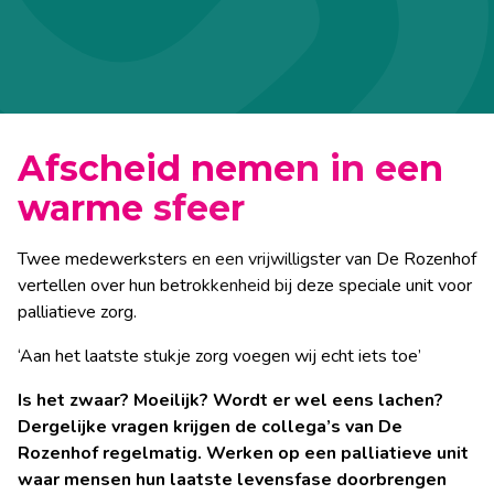
leeftijd
herstelzorg (ELV)
Respijtzorg
Begeleiding tijdens de
Dudokplein
Korsakov
Dordrecht Nieuw
Longpunt Dordrecht
Individuele begeleiding
Verpleeghuiszorg Dementie
Thuis (MPT/ VPT)
Middenhoeve
laatste levensfase
Vriendenstichtingen
Krispijn
Verpleegkundig spreekuur
Casemanager Korsakov
Alzheimer café
Het Dijckhuis
Tijdelijk verblijf
Hulpmiddelenspreekuur
Verpleeghuiszorg Dementie op jonge leeftijd
Het Parkhoff
De Prinsemarij
Onze expertisecentra
Dordrecht
Steunkousen
Persoonsalarmering
Jungheimer café
Het Polderwiel
Sterrenburg
Wonen bij Salios
Verpleeghuiszorg Gerontopsychiatrie+
Dagbehandeling
Afscheid nemen in een
Inloop
Torenzicht
Atmosfeerstraat
Dordrecht Wielwijk
warme sfeer
Locaties
Werkplaats ‘In Bedrijf’
De Sterrenlanden
Het Waterwiel
Zwijndrecht
Twee medewerksters en een vrijwilligster van De Rozenhof
vertellen over hun betrokkenheid bij deze speciale unit voor
Het Sterrenhof
De IJsvogel
Over Ons
palliatieve zorg.
Het Sterrenwiel
De Lichtkring
‘Aan het laatste stukje zorg voegen wij echt iets toe’
Contact
Is het zwaar? Moeilijk? Wordt er wel eens lachen?
Het Theehuis
De Lindonk
Dergelijke vragen krijgen de collega’s van De
Rozenhof regelmatig. Werken op een palliatieve unit
Parkstaete
Swinhove
waar mensen hun laatste levensfase doorbrengen