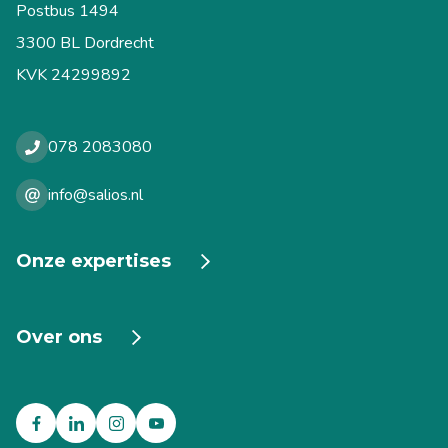
Postbus 1494
3300 BL Dordrecht
KVK 24299892
078 2083080
info@salios.nl
Onze expertises
Ouderenzorg
Over ons
Dementie
Dementie op jonge leeftijd
Onze organisatie
Gerontopsychiatrie
Praktische zaken en tips
Korsakov