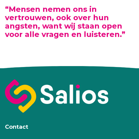
“Mensen nemen ons in
vertrouwen, ook over hun
angsten, want wij staan open
voor alle vragen en luisteren.”
Contact