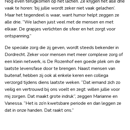
Nog even terugkomen op het lachen. Ze krijgen het alle drie
en om ons websiteverkeer te analyseren. Ook delen we
vaak te horen: ‘bij jullie wordt zeker niet vaak gelachen’.
informatie over uw gebruik van onze site met onze
Maar het tegendeel is waar, want humor helpt zeggen ze
partners voor social media, adverteren en analyse. Deze
alle drie. “We lachen juist veel met de mensen en met
partners kunnen deze gegevens combineren met andere
elkaar. De grapjes verlichten de sfeer en het zorgt voor
informatie die u aan ze heeft verstrekt of die ze hebben
ontspanning.”
verzameld op basis van uw gebruik van hun services.
De speciale zorg die zij geven, wordt steeds bekender in
Dordrecht. Zeker voor mensen met meer complexe zorg of
een klein netwerk, is De Rozenhof een goede plek om de
laatste levensfase door te brengen. Naast mensen van
buitenaf, hebben zij ook al enkele keren een collega
verzorgd tijdens diens laatste weken. “Dat iemand zich zo
veilig en vertrouwd bij ons voelt en zegt: willen jullie voor
mij zorgen. Dat maakt grote indruk”, zeggen Marianne en
Vanessa. “Het is zo’n kwetsbare periode en dan leggen ze
dat in onze handen. Dat raakt ons.”