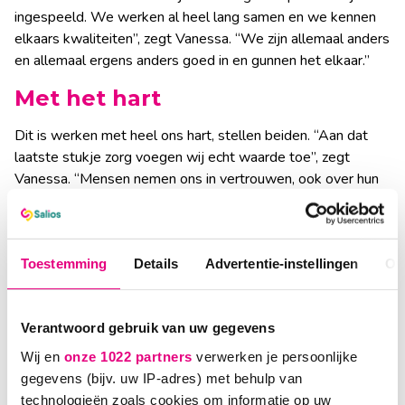
ingespeeld. We werken al heel lang samen en we kennen
elkaars kwaliteiten”, zegt Vanessa. “We zijn allemaal anders
en allemaal ergens anders goed in en gunnen het elkaar.”
Met het hart
Dit is werken met heel ons hart, stellen beiden. “Aan dat
laatste stukje zorg voegen wij echt waarde toe”, zegt
Vanessa. “Mensen nemen ons in vertrouwen, ook over hun
angsten, want wij staan open voor alle vragen en luisteren.
Mensen willen niet alles delen met hun naasten, want zij
willen hen het verdriet en de zorgen besparen.”
Toestemming
Details
Advertentie-instellingen
Ov
Marianne: “Inmiddels kunnen wij hen door onze ervaring
goed bijstaan. Daarnaast werken we nauw samen met
onder meer specialiste ouderengeneeskunde Geertruid van
Verantwoord gebruik van uw gegevens
Merwijk. Als iemand aan ons vertelt bang te zijn voor
Wij en
onze 1022 partners
verwerken je persoonlijke
bijvoorbeeld de pijn, geven we dat aan haar door. Samen
gegevens (bijv. uw IP-adres) met behulp van
bekijken we dan hoe wij kunnen helpen om de angst weg te
technologieën zoals cookies om informatie op uw